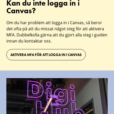
Kan du inte logga in i
Canvas?
Om du har problem att logga in i Canvas, så beror
det ofta på att du missat något steg för att aktivera
MFA. Dubbelkolla gärna att du gjort alla steg i guiden
innan du kontaktar oss.
AKTIVERA MFA FÖR ATT LOGGA IN I CANVAS
Digihuben
Behöver
och
du
mediautrustning
låna
medieutrustning?