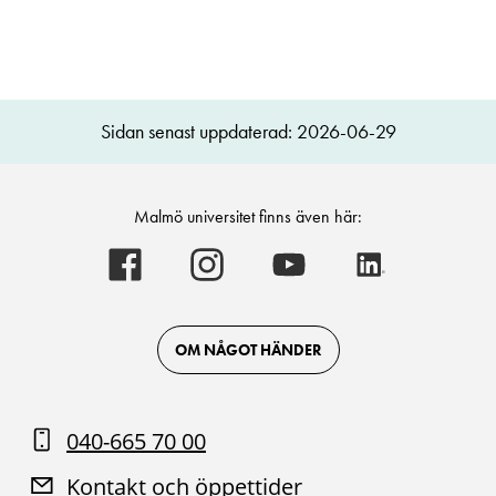
Sidan senast uppdaterad: 2026-06-29
Malmö universitet finns även här:
Malmö
Malmö
Malmö
Malmö
universitet
universitet
universitet
universitet
-
-
-
-
Logotyp
Logotyp
Logotyp
Logotyp
on
on
on
on
Facebook
Instagram
Youtube
LinkedIn
OM NÅGOT HÄNDER
040-665 70 00
Kontakt och öppettider